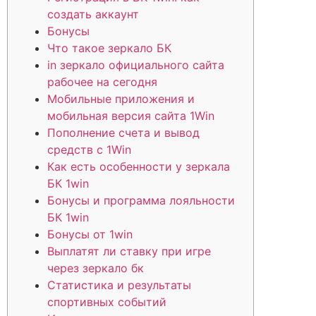
создать аккаунт
Бонусы
Что такое зеркало БК
in зеркало официального сайта
рабочее на сегодня
Мобильные приложения и
мобильная версия сайта 1Win
Пополнение счета и вывод
средств c 1Win
Как есть особенности у зеркала
БК 1win
Бонусы и программа лояльности
БК 1win
Бонусы от 1win
Выплатят ли ставку при игре
через зеркало бк
Статистика и результаты
спортивных событий