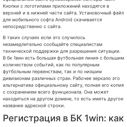
Кнопки с логотипами приложений находятся в
верхней и в нижней части сайта. Установочный файл
для мобильного софта Android скачивается
непосредственно с сайта.
В таких случаях если это случилось
незамедлительно сообщайте специалистам
технической поддержки для разрешения ситуации.
В бк 1вин есть большая футбольная линия с большим
количеством событий, как по популярным
футбольным первенствам, так и по низшим
дивизионам различных стран. Рабочее зеркало это
альтернатива официальному сайту, полная его копия
с сохранением всего функционала. Она может
находиться на другом домене, то есть иметь другое
название адресной строки.
Регистрация в БК 1win: как