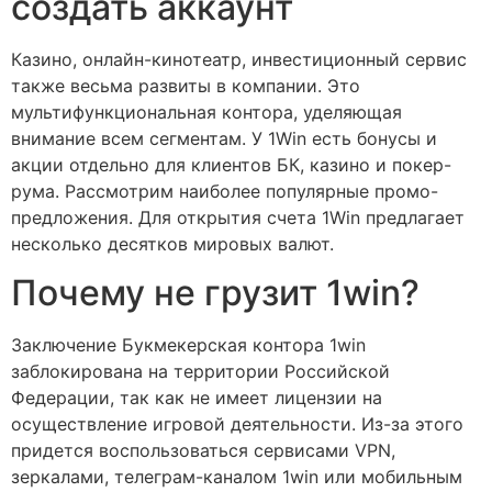
создать аккаунт
Казино, онлайн-кинотеатр, инвестиционный сервис
также весьма развиты в компании. Это
мультифункциональная контора, уделяющая
внимание всем сегментам. У 1Win есть бонусы и
акции отдельно для клиентов БК, казино и покер-
рума. Рассмотрим наиболее популярные промо-
предложения. Для открытия счета 1Win предлагает
несколько десятков мировых валют.
Почему не грузит 1win?
Заключение Букмекерская контора 1win
заблокирована на территории Российской
Федерации, так как не имеет лицензии на
осуществление игровой деятельности. Из-за этого
придется воспользоваться сервисами VPN,
зеркалами, телеграм-каналом 1win или мобильным