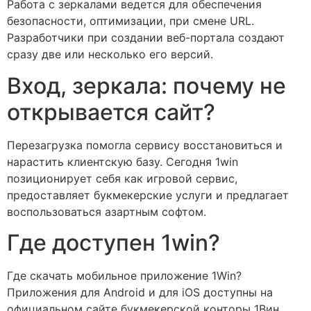
Работа с зеркалами ведется для обеспечения
безопасности, оптимизации, при смене URL.
Разработчики при создании веб-портала создают
сразу две или несколько его версий.
Вход, зеркала: почему не
открывается сайт?
Перезагрузка помогла сервису восстановиться и
нарастить клиентскую базу. Сегодня 1win
позиционирует себя как игровой сервис,
предоставляет букмекерские услуги и предлагает
воспользоваться азартным софтом.
Где доступен 1win?
Где скачать мобильное приложение 1Win?
Приложения для Android и для iOS доступны на
официальном сайте букмекерской конторы 1Вин.