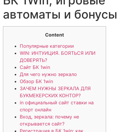
БК 1Win, игровые
автоматы и бонусы
Content
Популярные категории
WIN: ИНТУИЦИЯ. БОЯТЬСЯ ИЛИ
ДОВЕРЯТЬ?
Сайт БК 1win
Для чего нужно зеркало
Обзор БК 1win
ЗАЧЕМ НУЖНЫ ЗЕРКАЛА ДЛЯ
БУКМЕКЕРСКИХ КОНТОР?
in официальный сайт ставки на
спорт онлайн
Вход, зеркала: почему не
открывается сайт?
Регистрация в БК 1win: как