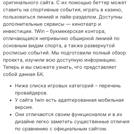
оригинального сайта. С их помощью беттер может
ставить на спортивные события, играть в казино,
пользоваться линией и лайв-разделом. Доступны
дополнительные сервисы — кинотеатр и
инвестиции. 1Win – букмекерская контора,
отличающаяся непривычно обширной линией по
основным видам спорта, а также развернутой
росписью событий. Мы подготовили полный обзор
проекта, изучили всю доступную информацию.
Теперь и вы сможете узнать, что представляет
собой данная БК.
Ниже списка игровых категорий – перечень
провайдеров.
У сайта 1win есть адаптированная мобильная
версия.
Они отличаются своим функционалом и в их
дизайне легко заметить существенные отличия
по сравнению с официальным сайтом.