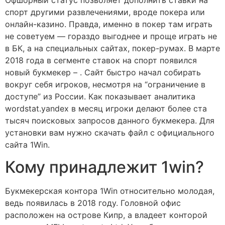
спорт другими развлечениями, вроде покера или
онлайн-казино. Правда, именно в покер там играть
не советуем — гораздо выгоднее и проще играть не
в БК, а на специальных сайтах, покер-румах. В марте
2018 года в сегменте ставок на спорт появился
новый букмекер – . Сайт быстро начал собирать
вокруг себя игроков, несмотря на “ограничение в
доступе” из России. Как показывает аналитика
wordstat.yandex в месяц игроки делают более ста
тысяч поисковых запросов данного букмекера. Для
установки вам нужно скачать файл с официального
сайта 1Win.
Кому принадлежит 1win?
Букмекерская контора 1Win относительно молодая,
ведь появилась в 2018 году. Головной офис
расположен на острове Кипр, а владеет конторой