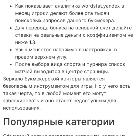
Как показывает аналитика wordstat.yandex в
месяц игроки делают более ста тысяч
поисковых запросов данного букмекера.
Для перевода бонуса на основной счет делайте
ставки на реальные деньги с коэффициентом не
ниже 1.3.
Язык меняется напрямую в настройках, в
правом верхнем углу.
После выбора вида спорта и турнира список
матчей выводится в центре страницы.
Зеркало букмекерской конторы является
безопасным инструментом для игры. Но у него есть
такая черта, то в любой момент его могут
заблокировать и оно станет недоступным для
использования.
Популярные категории
Офшорный статус позволяет дополнить ставки на