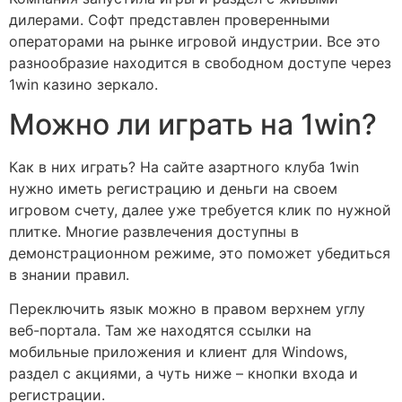
дилерами. Софт представлен проверенными
операторами на рынке игровой индустрии. Все это
разнообразие находится в свободном доступе через
1win казино зеркало.
Можно ли играть на 1win?
Как в них играть? На сайте азартного клуба 1win
нужно иметь регистрацию и деньги на своем
игровом счету, далее уже требуется клик по нужной
плитке. Многие развлечения доступны в
демонстрационном режиме, это поможет убедиться
в знании правил.
Переключить язык можно в правом верхнем углу
веб-портала. Там же находятся ссылки на
мобильные приложения и клиент для Windows,
раздел с акциями, а чуть ниже – кнопки входа и
регистрации.