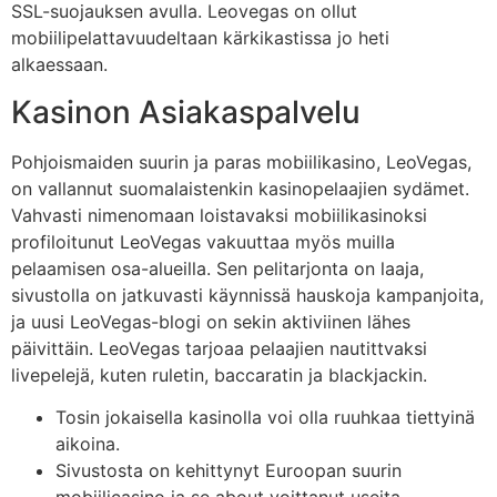
SSL-suojauksen avulla. Leovegas on ollut
mobiilipelattavuudeltaan kärkikastissa jo heti
alkaessaan.
Kasinon Asiakaspalvelu
Pohjoismaiden suurin ja paras mobiilikasino, LeoVegas,
on vallannut suomalaistenkin kasinopelaajien sydämet.
Vahvasti nimenomaan loistavaksi mobiilikasinoksi
profiloitunut LeoVegas vakuuttaa myös muilla
pelaamisen osa-alueilla. Sen pelitarjonta on laaja,
sivustolla on jatkuvasti käynnissä hauskoja kampanjoita,
ja uusi LeoVegas-blogi on sekin aktiviinen lähes
päivittäin. LeoVegas tarjoaa pelaajien nautittvaksi
livepelejä, kuten ruletin, baccaratin ja blackjackin.
Tosin jokaisella kasinolla voi olla ruuhkaa tiettyinä
aikoina.
Sivustosta on kehittynyt Euroopan suurin