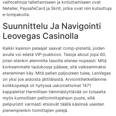
vaihtoehtoja tallettamiseen ja kotiuttamiseen ovat
Neteller, PaysafeCard ja Skrill, jotka ovat niin kutsuttuja
e-lompakoita.
Suunnittelu Ja Navigointi
Leovegas Casinolla
Kaikki kasinon pelaajat saavat comp-pisteitä, joiden
avulla voi edetä VIP-joukkoon. Tasoja about jopa 60,
joten etenkin alemmilla tasoilla etenee nopeasti. Mitä
korkeammalle taulukossa pääsee, sitä vaikeammaksi
eteneminen käy. Mitä pelien paljouteen tulee, LeoVegas
on yksi joe aidoista jättiläisistä. Arviointihetkellämme
kolikkopelejä oli hyllyssä uskomattomat 1471
kappaletta! Harmillisen hämmästyttävää on toisaalta
myös kunnollisen pelitoimittajahaun puute, sillä
pelipuristit varmasti etsisivät täällä käsiinsä useiden
pienempienkin toimittajien pelejä.