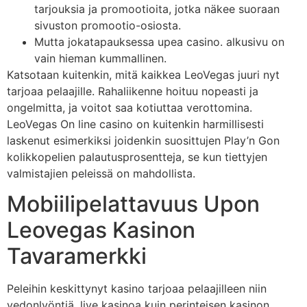
tarjouksia ja promootioita, jotka näkee suoraan
sivuston promootio-osiosta.
Mutta jokatapauksessa upea casino. alkusivu on
vain hieman kummallinen.
Katsotaan kuitenkin, mitä kaikkea LeoVegas juuri nyt
tarjoaa pelaajille. Rahaliikenne hoituu nopeasti ja
ongelmitta, ja voitot saa kotiuttaa verottomina.
LeoVegas On line casino on kuitenkin harmillisesti
laskenut esimerkiksi joidenkin suosittujen Play’n Gon
kolikkopelien palautusprosentteja, se kun tiettyjen
valmistajien peleissä on mahdollista.
Mobiilipelattavuus Upon
Leovegas Kasinon
Tavaramerkki
Peleihin keskittynyt kasino tarjoaa pelaajilleen niin
vedonlyöntiä, live kasinoa kuin perinteisen kasinon