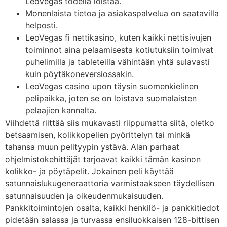
LeoVegas todella loistaa.
Monenlaista tietoa ja asiakaspalvelua on saatavilla
helposti.
LeoVegas fi nettikasino, kuten kaikki nettisivujen
toiminnot aina pelaamisesta kotiutuksiin toimivat
puhelimilla ja tableteilla vähintään yhtä sulavasti
kuin pöytäkoneversiossakin.
LeoVegas casino upon täysin suomenkielinen
pelipaikka, joten se on loistava suomalaisten
pelaajien kannalta.
Viihdettä riittää siis mukavasti riippumatta siitä, oletko
betsaamisen, kolikkopelien pyörittelyn tai minkä
tahansa muun pelityypin ystävä. Alan parhaat
ohjelmistokehittäjät tarjoavat kaikki tämän kasinon
kolikko- ja pöytäpelit. Jokainen peli käyttää
satunnaislukugeneraattoria varmistaakseen täydellisen
satunnaisuuden ja oikeudenmukaisuuden.
Pankkitoimintojen osalta, kaikki henkilö- ja pankkitiedot
pidetään salassa ja turvassa ensiluokkaisen 128-bittisen