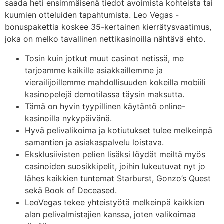
saada heti ensimmäisenä tiedot avoimista kohteista tai
kuumien otteluiden tapahtumista. Leo Vegas -
bonuspakettia koskee 35-kertainen kierrätysvaatimus,
joka on melko tavallinen nettikasinoilla nähtävä ehto.
Tosin kuin jotkut muut casinot netissä, me
tarjoamme kaikille asiakkaillemme ja
vierailijoillemme mahdollisuuden kokeilla mobiili
kasinopelejä demotilassa täysin maksutta.
Tämä on hyvin tyypillinen käytäntö online-
kasinoilla nykypäivänä.
Hyvä pelivalikoima ja kotiutukset tulee melkeinpä
samantien ja asiakaspalvelu loistava.
Eksklusiivisten pelien lisäksi löydät meiltä myös
casinoiden suosikkipelit, joihin lukeutuvat nyt jo
lähes kaikkien tuntemat Starburst, Gonzo’s Quest
sekä Book of Deceased.
LeoVegas tekee yhteistyötä melkeinpä kaikkien
alan pelivalmistajien kanssa, joten valikoimaa