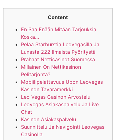
Content
En Saa Enään Mitään Tarjouksia
Koska…
Pelaa Starburstia Leovegasilla Ja
Lunasta 222 Ilmaista Pyöritystä
Prahaat Netticasinot Suomessa
Millainen On Nettikasinon
Pelitarjonta?
Mobiilipelattavuus Upon Leovegas
Kasinon Tavaramerkki
Leo Vegas Casinon Arvostelu
Leovegas Asiakaspalvelu Ja Live
Chat
Kasinon Asiakaspalvelu
Suunnittelu Ja Navigointi Leovegas
Casinolla