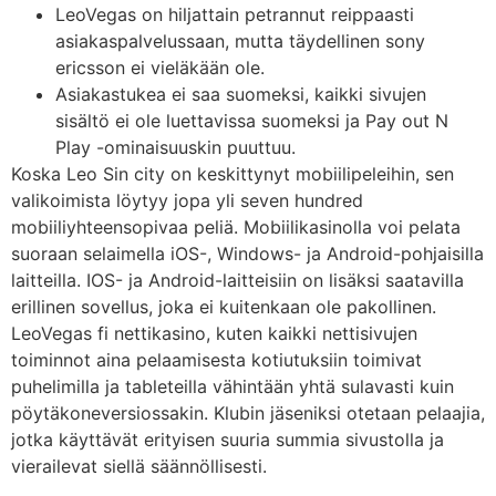
LeoVegas on hiljattain petrannut reippaasti
asiakaspalvelussaan, mutta täydellinen sony
ericsson ei vieläkään ole.
Asiakastukea ei saa suomeksi, kaikki sivujen
sisältö ei ole luettavissa suomeksi ja Pay out N
Play -ominaisuuskin puuttuu.
Koska Leo Sin city on keskittynyt mobiilipeleihin, sen
valikoimista löytyy jopa yli seven hundred
mobiiliyhteensopivaa peliä. Mobiilikasinolla voi pelata
suoraan selaimella iOS-, Windows- ja Android-pohjaisilla
laitteilla. IOS- ja Android-laitteisiin on lisäksi saatavilla
erillinen sovellus, joka ei kuitenkaan ole pakollinen.
LeoVegas fi nettikasino, kuten kaikki nettisivujen
toiminnot aina pelaamisesta kotiutuksiin toimivat
puhelimilla ja tableteilla vähintään yhtä sulavasti kuin
pöytäkoneversiossakin. Klubin jäseniksi otetaan pelaajia,
jotka käyttävät erityisen suuria summia sivustolla ja
vierailevat siellä säännöllisesti.