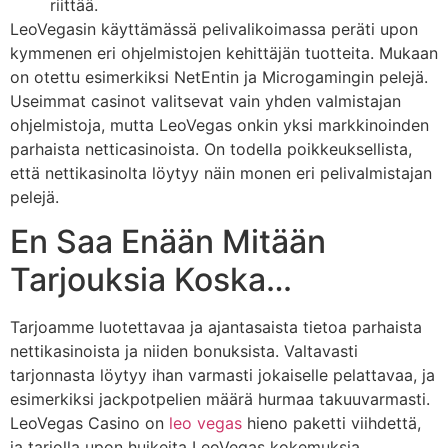
riittää.
LeoVegasin käyttämässä pelivalikoimassa peräti upon
kymmenen eri ohjelmistojen kehittäjän tuotteita. Mukaan
on otettu esimerkiksi NetEntin ja Microgamingin pelejä.
Useimmat casinot valitsevat vain yhden valmistajan
ohjelmistoja, mutta LeoVegas onkin yksi markkinoinden
parhaista netticasinoista. On todella poikkeuksellista,
että nettikasinolta löytyy näin monen eri pelivalmistajan
pelejä.
En Saa Enään Mitään
Tarjouksia Koska…
Tarjoamme luotettavaa ja ajantasaista tietoa parhaista
nettikasinoista ja niiden bonuksista. Valtavasti
tarjonnasta löytyy ihan varmasti jokaiselle pelattavaa, ja
esimerkiksi jackpotpelien määrä hurmaa takuuvarmasti.
LeoVegas Casino on
leo vegas
hieno paketti viihdettä,
ja tarjolla upon huikeita LeoVegas kokemuksia.