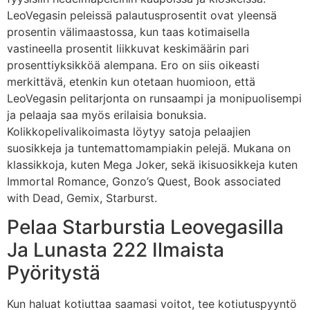
LeoVegasin peleissä palautusprosentit ovat yleensä
prosentin välimaastossa, kun taas kotimaisella
vastineella prosentit liikkuvat keskimäärin pari
prosenttiyksikköä alempana. Ero on siis oikeasti
merkittävä, etenkin kun otetaan huomioon, että
LeoVegasin pelitarjonta on runsaampi ja monipuolisempi
ja pelaaja saa myös erilaisia bonuksia.
Kolikkopelivalikoimasta löytyy satoja pelaajien
suosikkeja ja tuntemattomampiakin pelejä. Mukana on
klassikkoja, kuten Mega Joker, sekä ikisuosikkeja kuten
Immortal Romance, Gonzo’s Quest, Book associated
with Dead, Gemix, Starburst.
Pelaa Starburstia Leovegasilla
Ja Lunasta 222 Ilmaista
Pyöritystä
Kun haluat kotiuttaa saamasi voitot, tee kotiutuspyyntö