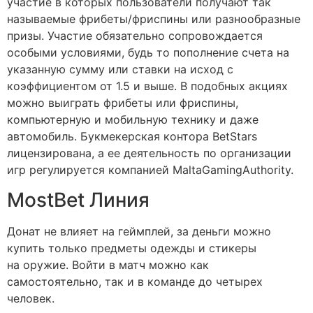
участие в которых пользователи получают так
называемые фрибеты/фриспины или разнообразные
призы. Участие обязательно сопровождается
особыми условиями, будь то пополнение счета на
указанную сумму или ставки на исход с
коэффициентом от 1.5 и выше. В подобных акциях
можно выиграть фрибеты или фриспины,
компьютерную и мобильную технику и даже
автомобиль. Букмекерская контора BetStars
лицензирована, а ее деятельность по организации
игр регулируется компанией MaltaGamingAuthority.
MostBet Линия
Донат не влияет на геймплей, за деньги можно
купить только предметы одежды и стикеры
на оружие. Войти в матч можно как
самостоятельно, так и в команде до четырех
человек.