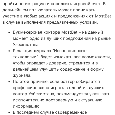
пройти регистрацию и пополнить игровой счет. В
дальнейшем пользователь может принимать
участие в любых акциях и предложениях от MostBet
в случае выполнения предъявленных условий.
Букмекерская контора MostBet – на данный
момент одно из лучших предложений на рынке
Узбекистана.
Редакция журнала “Инновационные
технологии” будет изыскать все возможности,
чтобы оправдать доверие, стремится и в
дальнейшем улучшить содержание и форму
журнала.
По этой причине, если беттер собирается
профессионально играть в одной из лучших
контор Узбекистана, рекомендуется указывать
исключительно достоверную и актуальную
информацию.
В последнем случае своевременное