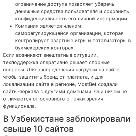
ограничение доступа позволяет уберечь
денежные средства пользователя и сохранить
конфиденциальность его личной информации.
Компания является членом
саморегулирующейся организации, которая
контролирует азартные игры и тотализаторы в
букмекерских конторах.
Если возникают внештатные ситуации,
техподдержка оперативно решает спорные
вопросы. Для распределения нагрузки на сайте,
чтобы защитить бренд от плагиата, и для
локализации сайта в регионе, MostBet создали
сайты-зеркала с другими доменами. Они ничем не
отличаются от основного с точки зрения
функционала.
В Узбекистане заблокировали
свыше 10 сайтов