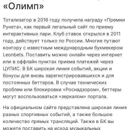
«Олимп»
Тотализатор в 2016 году получила награду «Премии
Рунета», как первый легальный сайт по приему
интерактивных пари. Клуб ставок открылся в 2011
году, действует только по России. Многие путают
контору с известным международным букмекером
Leonbets. Поставить можно онлайн через интернет
или в оффлайн пунктах приема платежей через
ЦУПИС. В БК широкая линия событий, акции и
бонусы для вновь зарегистрировавшихся и для
постоянных беттеров. В случае технических
проблем или блокировки «Роснадзором», беттеры
могут воспользоваться «зеркалом» портала.
На официальном сайте представлена широкая линия
разных спортивных событий, а также большое
количество прямых трансляций. Также в БК вы
можете поставить на исход музыкальных