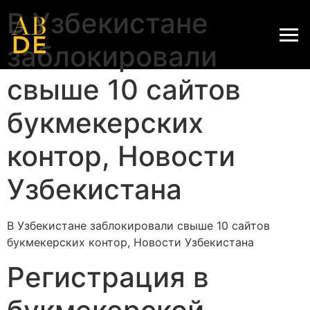
В Узбекистане
заблокировали
свыше 10 сайтов
букмекерских
контор, Новости
Узбекистана
В Узбекистане заблокировали свыше 10 сайтов
букмекерских контор, Новости Узбекистана
Регистрация в