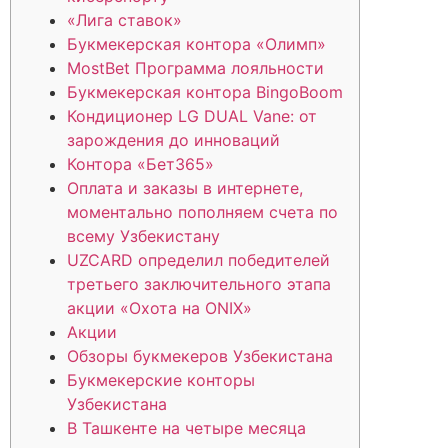
«Лига ставок»
Букмекерская контора «Олимп»
MostBet Программа лояльности
Букмекерская контора BingoBoom
Кондиционер LG DUAL Vane: от
зарождения до инноваций
Контора «Бет365»
Оплата и заказы в интернете,
моментально пополняем счета по
всему Узбекистану
UZCARD определил победителей
третьего заключительного этапа
акции «Охота на ONIX»
Акции
Обзоры букмекеров Узбекистана
Букмекерские конторы
Узбекистана
В Ташкенте на четыре месяца