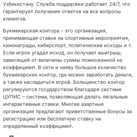
Узбекистану. Служба поддержки работает 24/7, что
гарантирует получение ответов на все вопросы
клиентов.
Букмекерская контора – это организация,
принимающая ставки на спортивные мероприятия,
кинонаграды, киберспорт, политические исходы и т.
Если игрок угадал исход, он получает выигрыш,
зависящий от величины суммы помноженной на
коэффициент. В сети и наяву большое количество
букмекерских контор, где можно заработать деньги,
а также насладиться игрой. Большинство контор
регулируются государством благодаря системе
ЦУПИС – система, позволяющая делать легальные
интерактивные ставки. Многие азартные
организации предлагают приветственные бонусы за
регистрацию или бесплатную ставку на
определенный коэффициент.